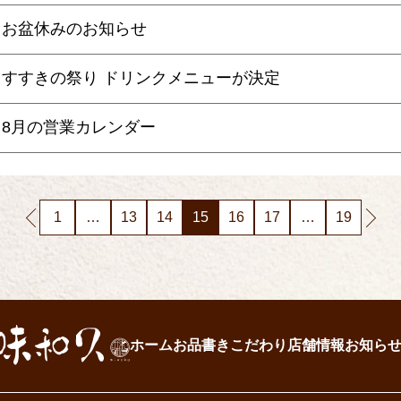
お盆休みのお知らせ
すすきの祭り ドリンクメニューが決定
8月の営業カレンダー
1
…
13
14
15
16
17
…
19
ホーム
お品書き
こだわり
店舗情報
お知ら