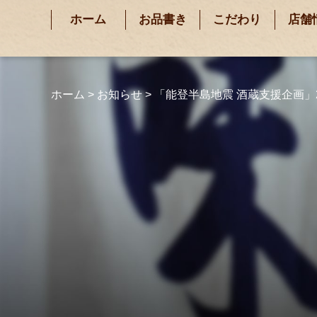
ホーム
お品書き
こだわり
店舗
ホーム
>
お知らせ
>
「能登半島地震 酒蔵支援企画」