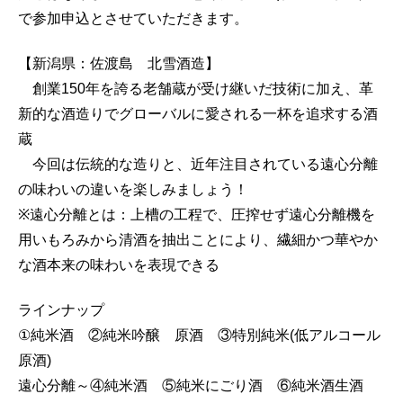
で参加申込とさせていただきます。
【新潟県：佐渡島 北雪酒造】
創業150年を誇る老舗蔵が受け継いだ技術に加え、革
新的な酒造りでグローバルに愛される一杯を追求する酒
蔵
今回は伝統的な造りと、近年注目されている遠心分離
の味わいの違いを楽しみましょう！
※遠心分離とは：上槽の工程で、圧搾せず遠心分離機を
用いもろみから清酒を抽出ことにより、繊細かつ華やか
な酒本来の味わいを表現できる
ラインナップ
①純米酒 ②純米吟醸 原酒 ③特別純米(低アルコール
原酒)
遠心分離～④純米酒 ⑤純米にごり酒 ⑥純米酒生酒